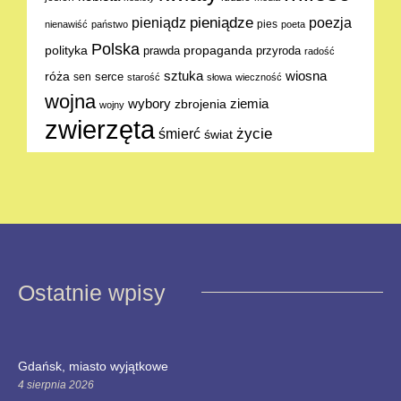
pieniądze
poezja
pieniądz
pies
nienawiść
państwo
poeta
Polska
polityka
propaganda
prawda
przyroda
radość
sztuka
wiosna
róża
serce
sen
starość
słowa
wieczność
wojna
ziemia
wybory
zbrojenia
wojny
zwierzęta
życie
śmierć
świat
Ostatnie wpisy
Gdańsk, miasto wyjątkowe
4 sierpnia 2026