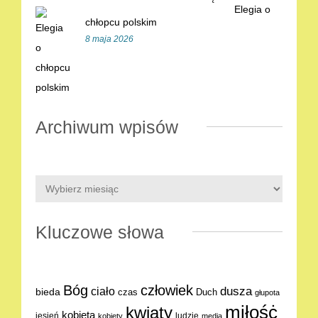
Elegia o
chłopcu polskim
8 maja 2026
Archiwum wpisów
Kluczowe słowa
Bóg
człowiek
dusza
ciało
bieda
Duch
czas
głupota
miłośċ
kwiaty
kobieta
jesień
ludzie
kobiety
media