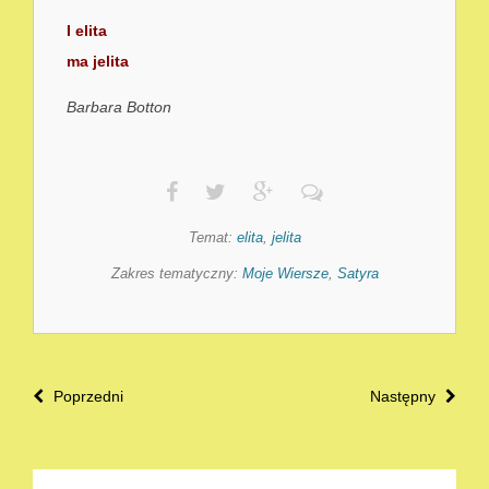
I elita
ma jelita
Barbara Botton
Temat:
elita
,
jelita
Zakres tematyczny:
Moje Wiersze
,
Satyra
Poprzedni
Następny