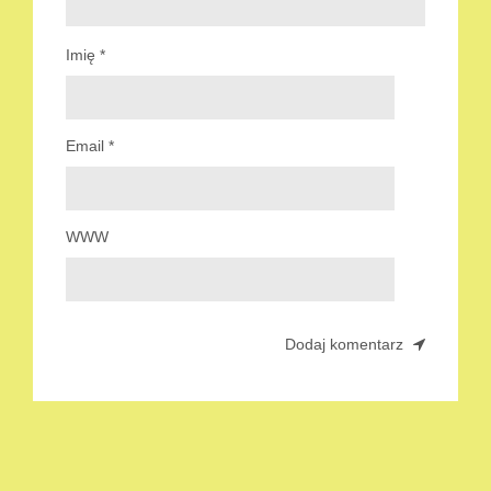
Imię
*
Email
*
WWW