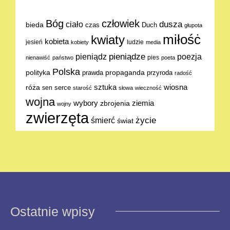
Bóg
człowiek
dusza
ciało
bieda
Duch
czas
głupota
miłośċ
kwiaty
kobieta
jesień
ludzie
kobiety
media
pieniądze
poezja
pieniądz
pies
nienawiść
państwo
poeta
Polska
polityka
propaganda
prawda
przyroda
radość
sztuka
wiosna
róża
serce
sen
starość
słowa
wieczność
wojna
ziemia
wybory
zbrojenia
wojny
zwierzęta
życie
śmierć
świat
Ostatnie wpisy