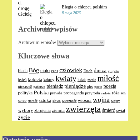
Elegia o chłopcu polskim
8 maja 2026
Archiwum wpisów
Archiwum wpisów
Kluczowe słowa
Bóg
człowiek
dusza
ciało
bieda
Duch
czas
głupota
miłośċ
kwiaty
kobieta
jesień
ludzie
media
kobiety
pieniądze
pieniądz
poezja
pies
nienawiść
poeta
państwo
Polska
polityka
propaganda
róża
prawda
przyroda
sen
radość
wojna
sztuka
wiosna
serce
słowa
wieczność
wojny
starość
zwierzęta
ziemia
śmierć
wybory
zbrojenia
świat
życie