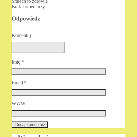
Śmiech to zdrowie
Brak komentarzy
Odpowiedz
Komentuj
Imię
*
Email
*
WWW