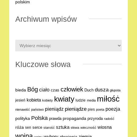
Archiwum wpisów
Kluczowe słowa
Bóg
człowiek
dusza
ciało
bieda
Duch
czas
głupota
miłośċ
kwiaty
kobieta
jesień
ludzie
kobiety
media
pieniądze
poezja
pieniądz
pies
nienawiść
państwo
poeta
Polska
polityka
propaganda
prawda
przyroda
radość
sztuka
wiosna
róża
serce
sen
starość
słowa
wieczność
wojna
ziemia
wybory
zbrojenia