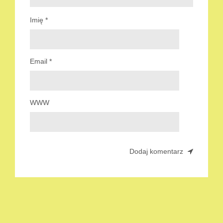
Imię
*
Email
*
WWW