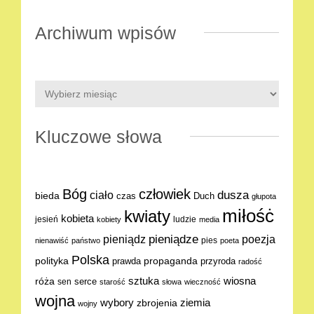
Archiwum wpisów
Kluczowe słowa
Bóg
człowiek
dusza
ciało
bieda
Duch
czas
głupota
miłośċ
kwiaty
kobieta
jesień
ludzie
kobiety
media
pieniądze
poezja
pieniądz
pies
nienawiść
państwo
poeta
Polska
polityka
propaganda
prawda
przyroda
radość
sztuka
wiosna
róża
serce
sen
starość
słowa
wieczność
wojna
ziemia
wybory
zbrojenia
wojny