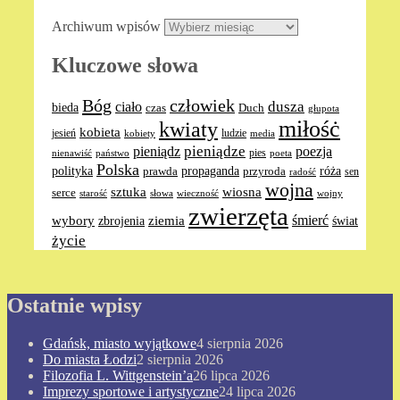
Archiwum wpisów
Kluczowe słowa
Bóg
człowiek
dusza
ciało
bieda
Duch
czas
głupota
miłośċ
kwiaty
kobieta
jesień
ludzie
media
kobiety
pieniądze
pieniądz
poezja
pies
nienawiść
poeta
państwo
Polska
polityka
propaganda
róża
prawda
przyroda
sen
radość
wojna
sztuka
wiosna
serce
słowa
wieczność
wojny
starość
zwierzęta
ziemia
śmierć
wybory
zbrojenia
świat
życie
Ostatnie wpisy
Gdańsk, miasto wyjątkowe
4 sierpnia 2026
Do miasta Łodzi
2 sierpnia 2026
Filozofia L. Wittgenstein’a
26 lipca 2026
Imprezy sportowe i artystyczne
24 lipca 2026