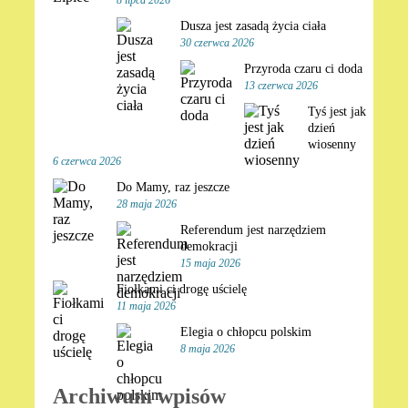
Dusza jest zasadą życia ciała
30 czerwca 2026
Przyroda czaru ci doda
13 czerwca 2026
Tyś jest jak
dzień
wiosenny
6 czerwca 2026
Do Mamy, raz jeszcze
28 maja 2026
Referendum jest narzędziem
demokracji
15 maja 2026
Fiołkami ci drogę uścielę
11 maja 2026
Elegia o chłopcu polskim
8 maja 2026
Archiwum wpisów