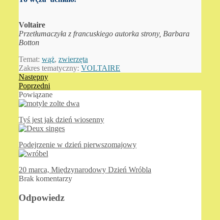
Voltaire
Przetłumaczyła z francuskiego autorka strony, Barbara
Botton
Temat:
wąż
,
zwierzęta
Zakres tematyczny:
VOLTAIRE
Następny
Poprzedni
Powiązane
Tyś jest jak dzień wiosenny
Podejrzenie w dzień pierwszomajowy
20 marca, Międzynarodowy Dzień Wróbla
Brak komentarzy
Odpowiedz