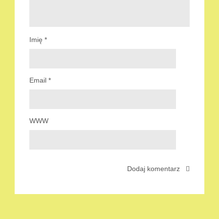
Imię
*
Email
*
WWW