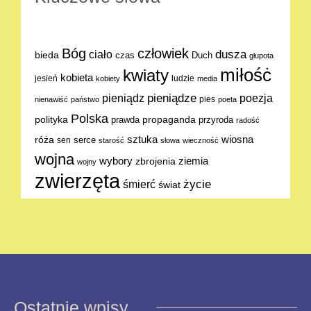
Bóg
człowiek
dusza
ciało
bieda
Duch
czas
głupota
miłośċ
kwiaty
kobieta
jesień
ludzie
kobiety
media
pieniądze
poezja
pieniądz
pies
nienawiść
państwo
poeta
Polska
polityka
propaganda
prawda
przyroda
radość
sztuka
wiosna
róża
serce
sen
starość
słowa
wieczność
wojna
ziemia
wybory
zbrojenia
wojny
zwierzęta
życie
śmierć
świat
Ostatnie wpisy