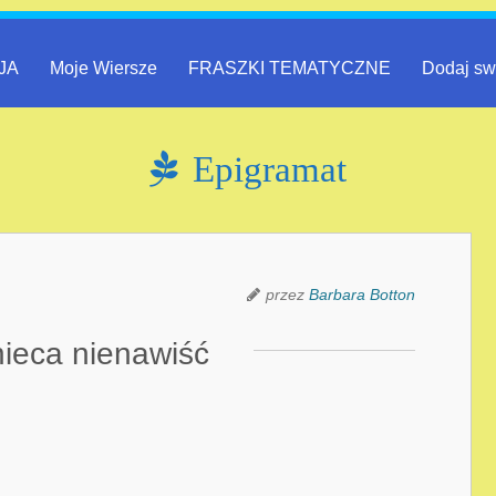
JA
Moje Wiersze
FRASZKI TEMATYCZNE
Dodaj sw
Epigramat
przez
Barbara Botton
ieca nienawiść