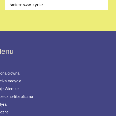
życie
śmierć
świat
enu
rona główna
elka tradycja
je Wiersze
ołeczno-filozoficzne
tyra
ryczne