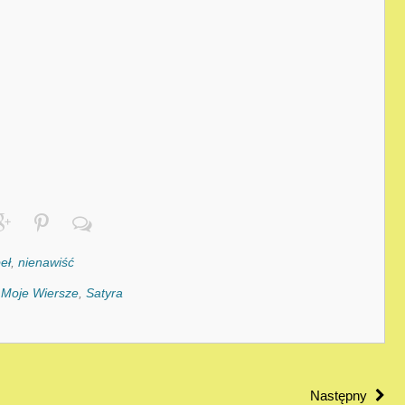
eł
,
nienawiść
:
Moje Wiersze
,
Satyra
Następny