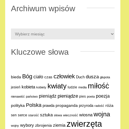
Archiwum wpisów
Kluczowe słowa
Bóg
człowiek
dusza
ciało
bieda
Duch
czas
głupota
miłośċ
kwiaty
kobieta
jesień
ludzie
kobiety
media
pieniądze
poezja
pieniądz
pies
nienawiść
państwo
poeta
Polska
polityka
propaganda
róża
prawda
przyroda
radość
wojna
sztuka
wiosna
serce
sen
starość
słowa
wieczność
zwierzęta
ziemia
wybory
zbrojenia
wojny