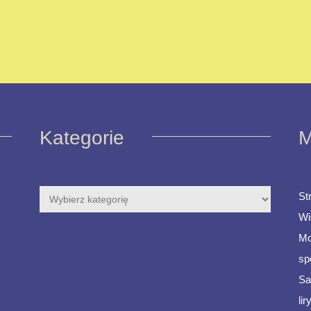
Kategorie
M
St
Wi
Mo
sp
Sa
li