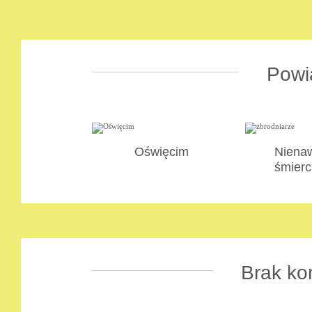
Powi
Oświęcim
Nienaw
śmierc
Brak ko