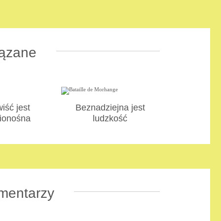
ązane
iść jest
Beznadziejna jest
ionośna
ludzkość
mentarzy