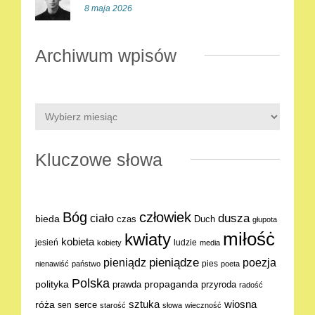
8 maja 2026
Archiwum wpisów
Kluczowe słowa
Bóg
człowiek
dusza
ciało
bieda
Duch
czas
głupota
miłośċ
kwiaty
kobieta
jesień
ludzie
kobiety
media
pieniądze
poezja
pieniądz
pies
nienawiść
państwo
poeta
Polska
polityka
propaganda
prawda
przyroda
radość
sztuka
wiosna
róża
serce
sen
starość
słowa
wieczność