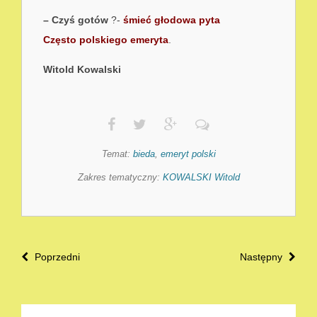
–
Czyś gotów
?-
śmieć głodowa pyta
Czȩsto polskiego emeryta
.
Witold Kowalski
Temat:
bieda
,
emeryt polski
Zakres tematyczny:
KOWALSKI Witold
Poprzedni
Następny