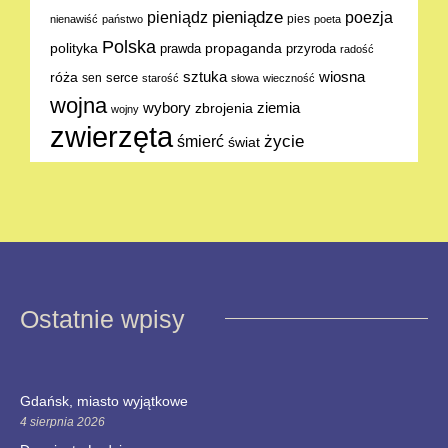
pieniądze
poezja
pieniądz
pies
nienawiść
państwo
poeta
Polska
polityka
propaganda
prawda
przyroda
radość
sztuka
wiosna
róża
serce
sen
starość
słowa
wieczność
wojna
ziemia
wybory
zbrojenia
wojny
zwierzęta
życie
śmierć
świat
Ostatnie wpisy
Gdańsk, miasto wyjątkowe
4 sierpnia 2026