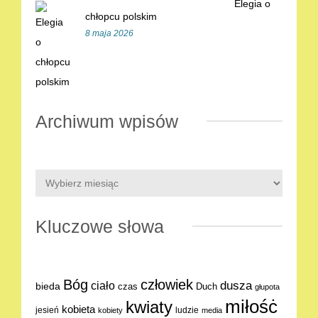
Elegia o
chłopcu polskim
8 maja 2026
Archiwum wpisów
Kluczowe słowa
Bóg
człowiek
dusza
ciało
bieda
Duch
czas
głupota
miłośċ
kwiaty
kobieta
jesień
ludzie
kobiety
media