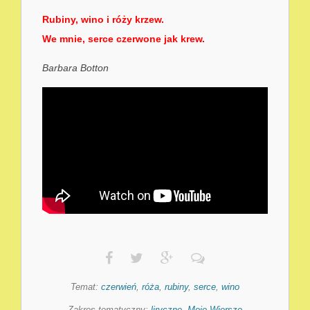
Rubiny, wino i róży krzew.
We mnie, serce czerwone jak krew.
Barbara Botton
Temat:
czerwień
,
róża
,
rubiny
,
serce
,
wino
Zakres tematyczny:
liryczne
,
Moje Wiersze