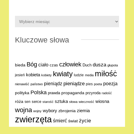
Kluczowe słowa
Bóg
człowiek
dusza
ciało
bieda
Duch
czas
głupota
miłośċ
kwiaty
kobieta
jesień
ludzie
kobiety
media
pieniądze
poezja
pieniądz
pies
nienawiść
państwo
poeta
Polska
polityka
propaganda
prawda
przyroda
radość
sztuka
wiosna
róża
serce
sen
starość
słowa
wieczność
wojna
ziemia
wybory
zbrojenia
wojny
zwierzęta
życie
śmierć
świat