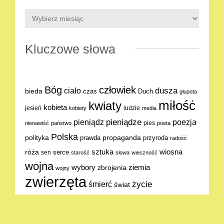
Kluczowe słowa
Bóg
człowiek
dusza
ciało
bieda
Duch
czas
głupota
miłośċ
kwiaty
kobieta
jesień
ludzie
kobiety
media
pieniądze
poezja
pieniądz
pies
nienawiść
państwo
poeta
Polska
polityka
propaganda
prawda
przyroda
radość
sztuka
wiosna
róża
serce
sen
starość
słowa
wieczność
wojna
ziemia
wybory
zbrojenia
wojny
zwierzęta
życie
śmierć
świat