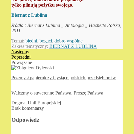
tylko pilnują pożytku swojego.
Biernat z Lublina
źródło : Biernat z Lublina „ Antologia „ Hachette Polska,
2011
Temat:
biedni
,
bogaci
,
dobro wspólne
Zakres tematyczny:
BIERNAT Z LUBLINA
Następny
Poprzedni
Powiązane
Przemysł papierniczy i tysiące polskich przedsiębiorstw
Walczmy o suwerenne Państwa, Proszę Państwa
Dogmat Unii Europejskiej
Brak komentarzy
Odpowiedz