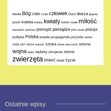
Bóg
człowiek
dusza
ciało
bieda
Duch
czas
głupota
miłośċ
kwiaty
kobieta
jesień
ludzie
kobiety
media
pieniądze
poezja
pieniądz
pies
nienawiść
państwo
poeta
Polska
polityka
propaganda
prawda
przyroda
radość
sztuka
wiosna
róża
serce
sen
starość
słowa
wieczność
wojna
ziemia
wybory
zbrojenia
wojny
zwierzęta
życie
śmierć
świat
Ostatnie wpisy