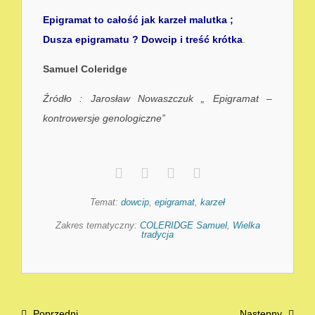
Epigramat to całość jak karzeł malutka ;
Dusza epigramatu ? Dowcip i treść krótka
.
Samuel Coleridge
Źródło : Jarosław Nowaszczuk „ Epigramat –
kontrowersje genologiczne”
Temat:
dowcip
,
epigramat
,
karzeł
Zakres tematyczny:
COLERIDGE Samuel
,
Wielka
tradycja
Poprzedni
Następny