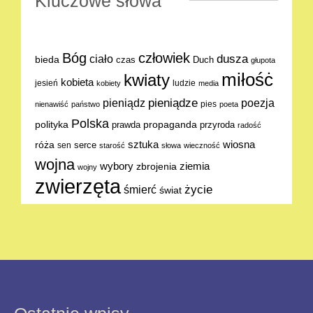
Kluczowe słowa
Bóg
człowiek
dusza
ciało
bieda
Duch
czas
głupota
miłośċ
kwiaty
kobieta
jesień
ludzie
kobiety
media
pieniądze
poezja
pieniądz
pies
nienawiść
państwo
poeta
Polska
polityka
propaganda
prawda
przyroda
radość
sztuka
wiosna
róża
serce
sen
starość
słowa
wieczność
wojna
ziemia
wybory
zbrojenia
wojny
zwierzęta
życie
śmierć
świat