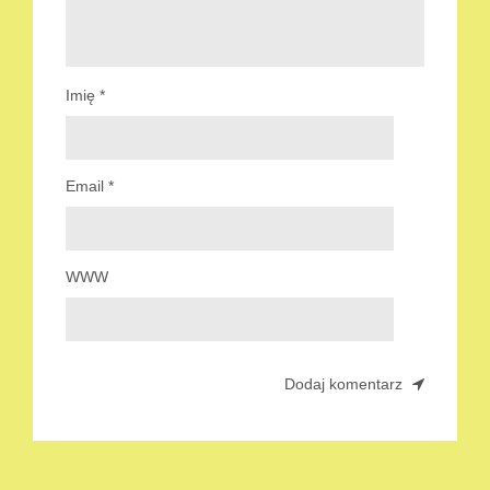
Imię
*
Email
*
WWW