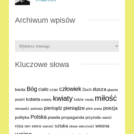
8 maja 2026
Archiwum wpisów
Kluczowe słowa
Bóg
człowiek
dusza
ciało
bieda
Duch
czas
głupota
miłośċ
kwiaty
kobieta
jesień
ludzie
kobiety
media
pieniądze
poezja
pieniądz
pies
nienawiść
państwo
poeta
Polska
polityka
propaganda
prawda
przyroda
radość
sztuka
wiosna
róża
serce
sen
starość
słowa
wieczność