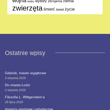
wojna
ziemia
wybory
zbrojenia
wojny
zwierzęta
życie
śmierć
świat
Ostatnie wpisy
Gdańsk, miasto wyjątkowe
4 sierpnia 2026
Do miasta Łodzi
2 sierpnia 2026
Filozofia L. Wittgenstein’a
26 lipca 2026
Imprezy sportowe i artystyczne