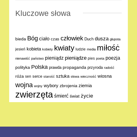
Kluczowe słowa
Bóg
człowiek
dusza
ciało
bieda
Duch
czas
głupota
miłośċ
kwiaty
kobieta
jesień
ludzie
kobiety
media
pieniądze
poezja
pieniądz
pies
nienawiść
państwo
poeta
Polska
polityka
propaganda
prawda
przyroda
radość
sztuka
wiosna
róża
serce
sen
starość
słowa
wieczność
wojna
ziemia
wybory
zbrojenia
wojny
zwierzęta
życie
śmierć
świat