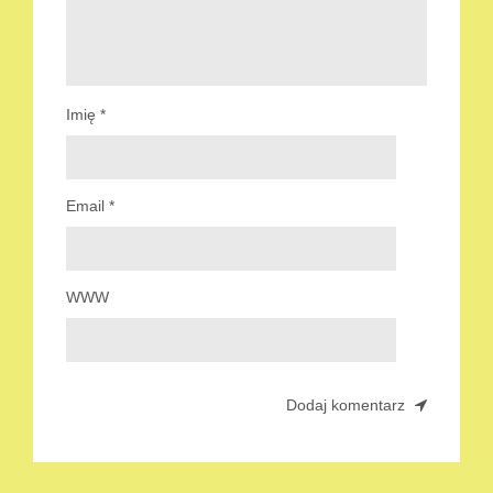
Imię
*
Email
*
WWW