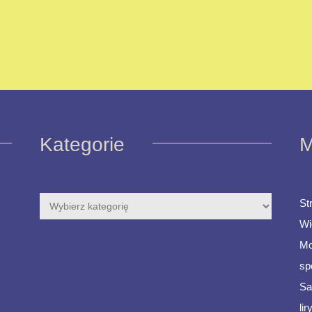
Kategorie
M
St
Wi
Mo
sp
Sa
li