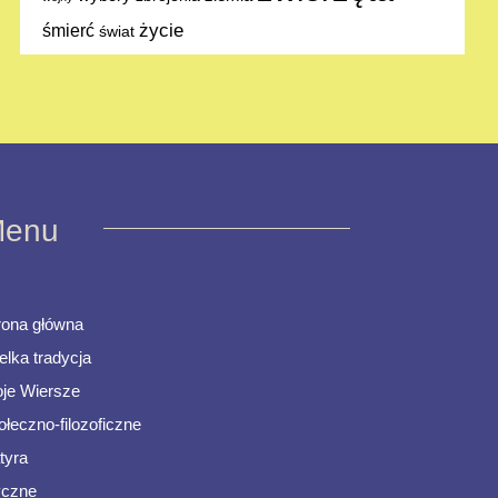
życie
śmierć
świat
enu
rona główna
elka tradycja
je Wiersze
ołeczno-filozoficzne
tyra
ryczne