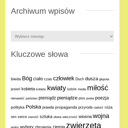
Archiwum wpisów
Kluczowe słowa
Bóg
człowiek
dusza
ciało
bieda
Duch
czas
głupota
miłośċ
kwiaty
kobieta
jesień
ludzie
kobiety
media
pieniądze
poezja
pieniądz
pies
nienawiść
państwo
poeta
Polska
polityka
propaganda
róża
prawda
przyroda
radość
wojna
sztuka
wiosna
serce
sen
starość
słowa
wieczność
zwierzęta
ziemia
wybory
zbrojenia
wojny