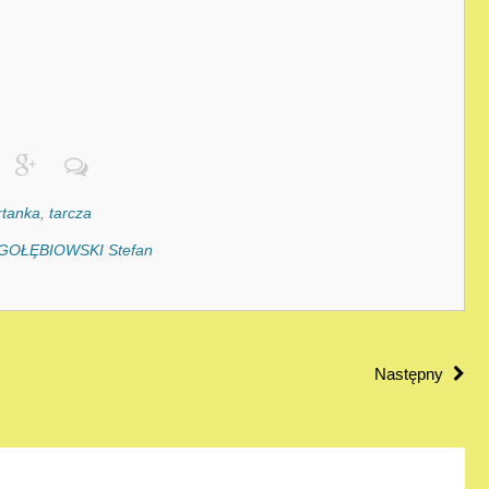
rtanka
,
tarcza
GOŁȨBIOWSKI Stefan
Następny