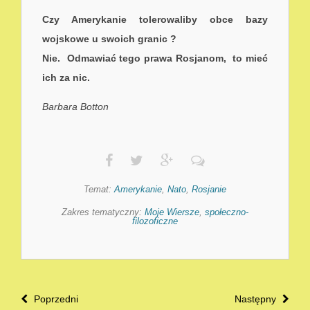
Czy Amerykanie tolerowaliby obce bazy
wojskowe u swoich granic ?
Nie. Odmawiać tego prawa Rosjanom, to mieć
ich za nic.
Barbara Botton
Temat:
Amerykanie
,
Nato
,
Rosjanie
Zakres tematyczny:
Moje Wiersze
,
społeczno-
filozoficzne
Poprzedni
Następny