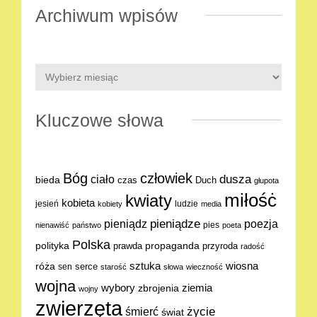
Archiwum wpisów
Kluczowe słowa
Bóg
człowiek
dusza
ciało
bieda
Duch
czas
głupota
miłośċ
kwiaty
kobieta
jesień
ludzie
kobiety
media
pieniądze
poezja
pieniądz
pies
nienawiść
państwo
poeta
Polska
polityka
propaganda
prawda
przyroda
radość
sztuka
wiosna
róża
serce
sen
starość
słowa
wieczność
wojna
ziemia
wybory
zbrojenia
wojny
zwierzęta
życie
śmierć
świat