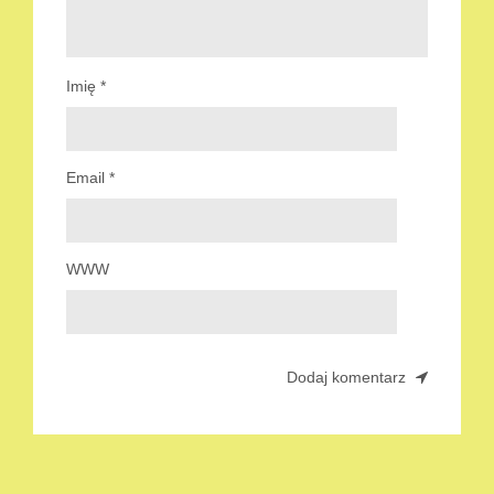
Imię
*
Email
*
WWW