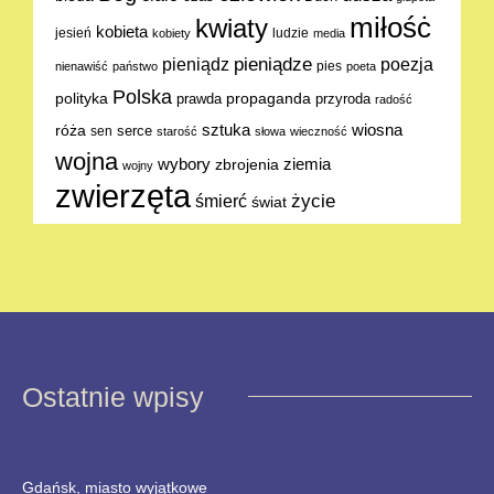
miłośċ
kwiaty
kobieta
jesień
ludzie
kobiety
media
pieniądze
poezja
pieniądz
pies
nienawiść
państwo
poeta
Polska
polityka
propaganda
prawda
przyroda
radość
sztuka
wiosna
róża
serce
sen
starość
słowa
wieczność
wojna
ziemia
wybory
zbrojenia
wojny
zwierzęta
życie
śmierć
świat
Ostatnie wpisy
Gdańsk, miasto wyjątkowe