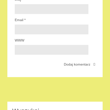
Email
*
WWW