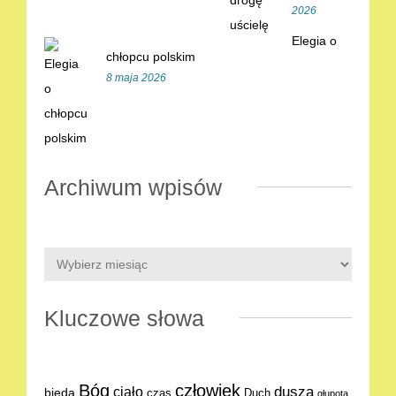
2026
Elegia o
chłopcu polskim
8 maja 2026
Archiwum wpisów
Kluczowe słowa
Bóg
człowiek
dusza
ciało
bieda
Duch
czas
głupota