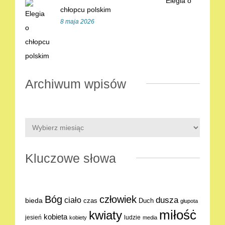
Elegia o
chłopcu polskim
8 maja 2026
Archiwum wpisów
Kluczowe słowa
Bóg
człowiek
dusza
ciało
bieda
Duch
czas
głupota
miłośċ
kwiaty
kobieta
jesień
ludzie
kobiety
media