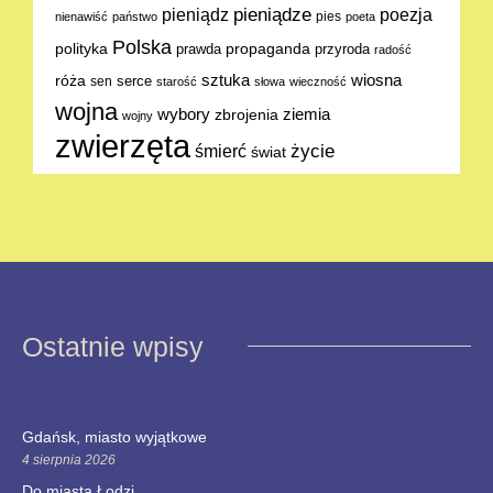
pieniądze
poezja
pieniądz
pies
nienawiść
państwo
poeta
Polska
polityka
propaganda
prawda
przyroda
radość
sztuka
wiosna
róża
serce
sen
starość
słowa
wieczność
wojna
ziemia
wybory
zbrojenia
wojny
zwierzęta
życie
śmierć
świat
Ostatnie wpisy
Gdańsk, miasto wyjątkowe
4 sierpnia 2026
Do miasta Łodzi