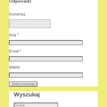
Odpowiedz
Komentuj
Imię
*
Email
*
WWW
Wyszukaj