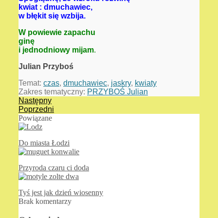
kwiat : dmuchawiec,
w błękit się wzbija.
W powiewie zapachu
ginę
i jednodniowy mijam
.
Julian Przyboś
Temat:
czas
,
dmuchawiec
,
jaskry
,
kwiaty
Zakres tematyczny:
PRZYBOŚ Julian
Następny
Poprzedni
Powiązane
Do miasta Łodzi
Przyroda czaru ci doda
Tyś jest jak dzień wiosenny
Brak komentarzy