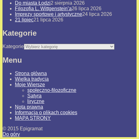
Do miasta Łodzi
2 sierpnia 2026
Filozofia L. Wittgenstein’a
26 lipca 2026
Imprezy sportowe i artystyczne
24 lipca 2026
21 lipiec
21 lipca 2026
Kategorie
Kategorie
Menu
Strona główna
Wielka tradycja
Moje Wiersze
społeczno-filozoficzne
Satyra
liryczne
Nota prawna
Informacja o plikach cookies
MAPA STRONY
© 2015 Epigramat
Do góry