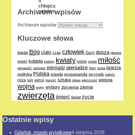
Archiwum wpisów
Archiwum wpisów
Kluczowe słowa
Bóg
człowiek
dusza
ciało
bieda
Duch
czas
głupota
miłośċ
kwiaty
kobieta
jesień
ludzie
kobiety
media
pieniądze
poezja
pieniądz
pies
nienawiść
państwo
poeta
Polska
polityka
propaganda
prawda
przyroda
radość
sztuka
wiosna
róża
serce
sen
starość
słowa
wieczność
wojna
ziemia
wybory
zbrojenia
wojny
zwierzęta
życie
śmierć
świat
Ostatnie wpisy
Gdańsk, miasto wyjątkowe
4 sierpnia 2026