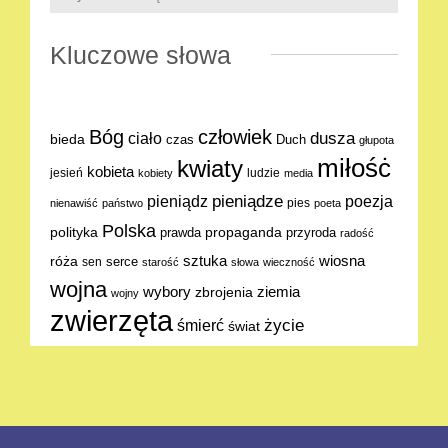
Kluczowe słowa
Bóg
człowiek
dusza
ciało
bieda
Duch
czas
głupota
miłośċ
kwiaty
kobieta
jesień
ludzie
kobiety
media
pieniądze
poezja
pieniądz
pies
nienawiść
państwo
poeta
Polska
polityka
propaganda
prawda
przyroda
radość
sztuka
wiosna
róża
serce
sen
starość
słowa
wieczność
wojna
ziemia
wybory
zbrojenia
wojny
zwierzęta
życie
śmierć
świat