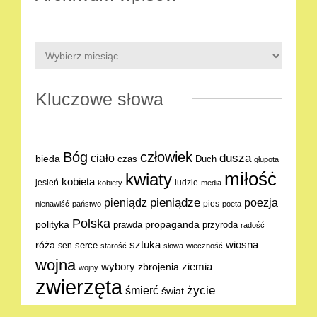
Kluczowe słowa
Bóg
człowiek
dusza
ciało
bieda
Duch
czas
głupota
miłośċ
kwiaty
kobieta
jesień
ludzie
kobiety
media
pieniądze
poezja
pieniądz
pies
nienawiść
państwo
poeta
Polska
polityka
propaganda
prawda
przyroda
radość
sztuka
wiosna
róża
serce
sen
starość
słowa
wieczność
wojna
ziemia
wybory
zbrojenia
wojny
zwierzęta
życie
śmierć
świat