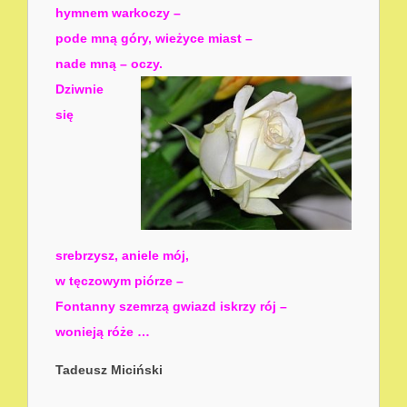
hymnem warkoczy –
pode mną góry, wieżyce miast –
nade mną – oczy.
Dziwnie
się
srebrzysz, aniele mój,
w tęczowym piórze –
Fontanny szemrzą gwiazd iskrzy rój –
wonieją róże …
Tadeusz Miciński