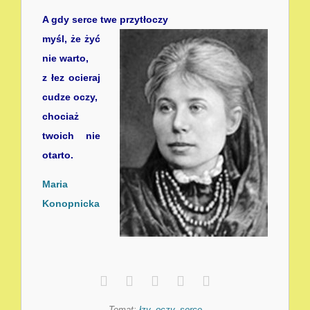
A gdy serce twe przytłoczy
myśl, że żyć
nie warto,
z łez ocieraj
cudze oczy,
chociaż
twoich nie
otarto.
Maria
Konopnicka
Temat:
łzy
,
oczy
,
serce