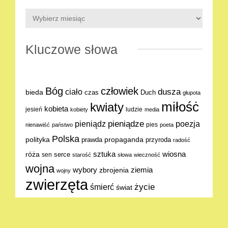
Kluczowe słowa
Bóg
człowiek
dusza
ciało
bieda
Duch
czas
głupota
miłośċ
kwiaty
kobieta
jesień
ludzie
kobiety
media
pieniądze
poezja
pieniądz
pies
nienawiść
państwo
poeta
Polska
polityka
propaganda
prawda
przyroda
radość
sztuka
wiosna
róża
serce
sen
starość
słowa
wieczność
wojna
ziemia
wybory
zbrojenia
wojny
zwierzęta
życie
śmierć
świat