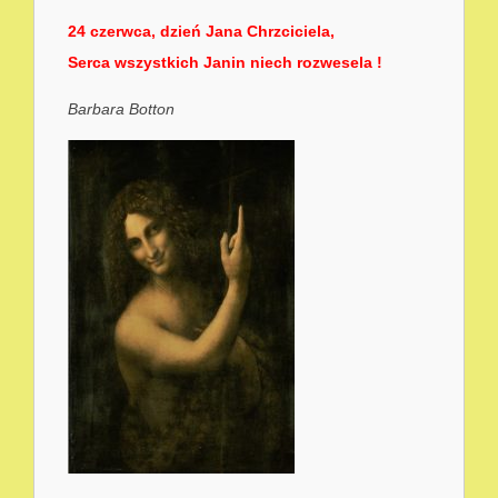
24 czerwca, dzień Jana Chrzciciela,
Serca wszystkich Janin niech rozwesela !
Barbara Botton